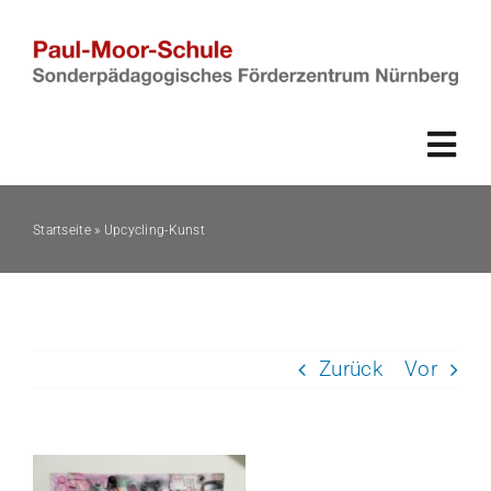
Zum
Inhalt
springen
Togg
Navi
Startseite
»
Upcycling-Kunst
Start
Schulgemeinschaft
Zurück
Vor
Unsere Schule
Beratung
Zeige