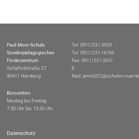
Schulleben
Elterninfos
Paul-Moor-Schule
Tel: 0911/231-3929
Kulturschule
Sonderpädagogisches
Tel: 0911/231-16160
Förderzentrum
Fax: 0911/231-2651
Schafhofstraße 27
E-
Kontakt
90411 Nürnberg
Mail:
pms6022@schulen.nuernb
Suche
Bürozeiten:
nach:
Montag bis Freitag
7:30 Uhr bis 13:30 Uhr
Datenschutz