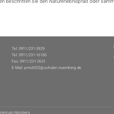
n beschritten sie den Naturerlebnispfad oder samme
Tel: 0911/231-3929
Tel: 0911/231-16160
Fax: 0911/231-2651
E-Mail:
pms6022@schulen.nuernberg.de
rzentrum Nürnberg