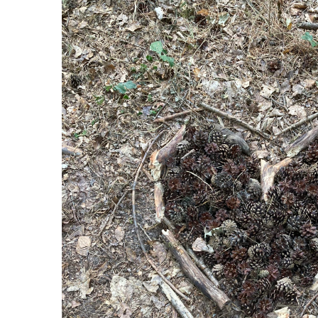
grösseres
Bild