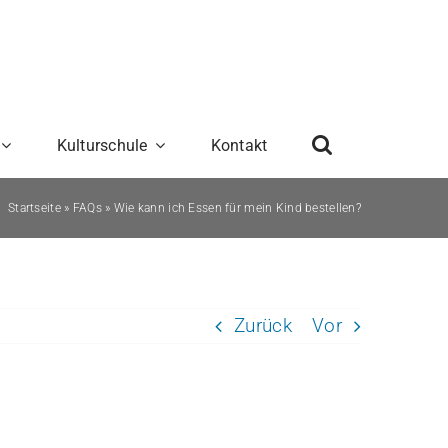
Kulturschule
Kontakt
Startseite
»
FAQs
»
Wie kann ich Essen für mein Kind bestellen?
Zurück
Vor