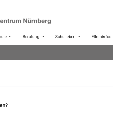
hule
Beratung
Schulleben
Elterninfos
len?