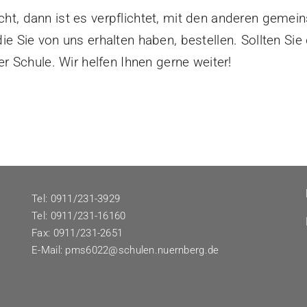
ht, dann ist es verpflichtet, mit den anderen geme
e Sie von uns erhalten haben, bestellen. Sollten Si
er Schule. Wir helfen Ihnen gerne weiter!
Tel: 0911/231-3929
Tel: 0911/231-16160
Fax: 0911/231-2651
E-Mail:
pms6022@schulen.nuernberg.de