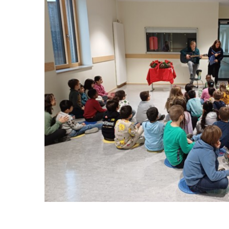
grösseres
Bild